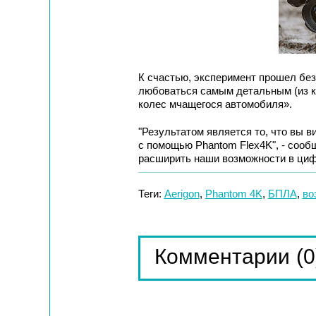
К счастью, эксперимент прошел без 
любоваться самым детальным (из к
колес мчащегося автомобиля».
"Результатом является то, что вы 
с помощью Phantom Flex4K", - сообщ
расширить наши возможности в циф
Теги:
Aerigon
,
Phantom 4K
,
БПЛА
,
во
(0
Комментарии