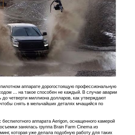
спилотном аппарате дорогостоящую профессиональную
одом … на такое способен не каждый. В случае аварии
 до четверти миллиона долларов, как утверждают
, чтобы снять в мельчайших деталях мчащийся по
с беспилотного аппарата Aerigon, оснащенного камерой
осъемки занялась группа Brain Farm Cinema из
минг, которая уже делала подобную работу для таких