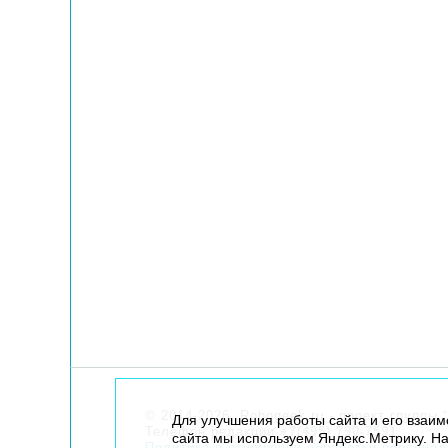
© 2014-2026. Robogeek.ru - проект группы “
Для улучшения работы сайта и его взаи
Телефон редакции
+7(495) 790-7591
сайта мы используем Яндекс.Метрику. На
Политика в отношении обработки персона