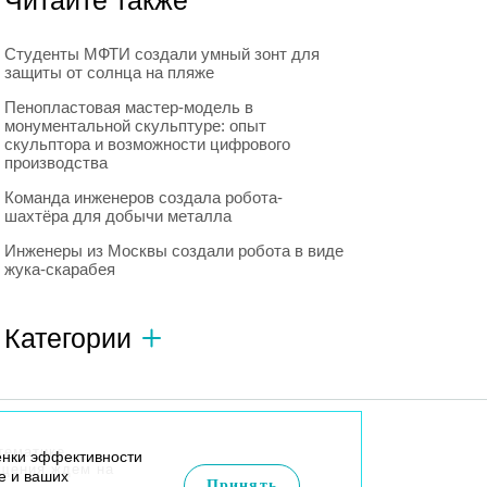
Читайте также
Студенты МФТИ создали умный зонт для
защиты от солнца на пляже
Пенопластовая мастер-модель в
монументальной скульптуре: опыт
скульптора и возможности цифрового
производства
Команда инженеров создала робота-
шахтёра для добычи металла
Инженеры из Москвы создали робота в виде
жука-скарабея
Категории
Автономный транспорт
593
Интересное о роботах
596
тематике
енки эффективности
Искусственный интеллект
728
бщения ждем на
e и ваших
Принять