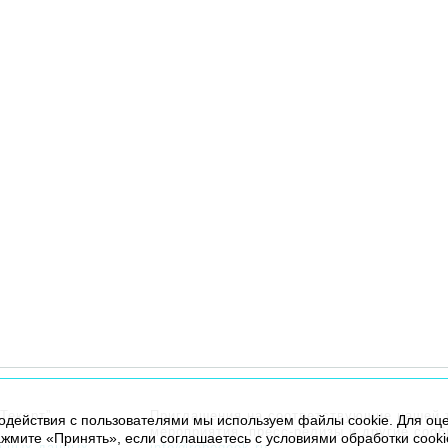
Текарт”.
Приглашения на соответствующие нашей 
модействия с пользователями мы используем файлы cookie. Для оц
мероприятия, пресс-релизы и другие соо
жмите «Принять», если соглашаетесь с условиями обработки cooki
льных данных
info@robogeek.ru
.