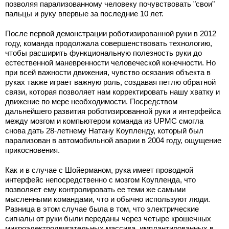
позволяя парализованному человеку почувствовать "свои"
пальцы и руку впервые за последние 10 лет.
После первой демонстрации роботизированной руки в 2012
году, команда продолжала совершенствовать технологию,
чтобы расширить функциональную полезность руки до
естественной маневренности человеческой конечности. Но
при всей важности движения, чувство осязания объекта в
руках также играет важную роль, создавая петлю обратной
связи, которая позволяет нам корректировать нашу хватку и
движение по мере необходимости. Посредством
дальнейшего развития роботизированной руки и интерфейса
между мозгом и компьютером команда из UPMC смогла
снова дать 28-летнему Натану Коупленду, который был
парализован в автомобильной аварии в 2004 году, ощущение
прикосновения.
Как и в случае с Шойерманом, рука имеет проводной
интерфейс непосредственно с мозгом Коупленда, что
позволяет ему контролировать ее теми же самыми
мысленными командами, что и обычно используют люди.
Разница в этом случае была в том, что электрические
сигналы от руки были переданы через четыре крошечных
микроэлектродвигательных массива, имплантированных в