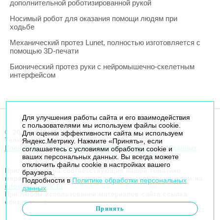
дополнительной роботизированной рукой
Носимый робот для оказания помощи людям при
ходьбе
Механический протез Lunet, полностью изготовляется с
помощью 3D-печати
Бионический протез руки с нейромышечно-скелетным
интерфейсом
Для улучшения работы сайта и его взаимодействия
с пользователями мы используем файлы cookie.
© 2014-2026. Robogeek.ru - проект группы “Текарт”.
Для оценки эффективности сайта мы используем
Телефон редакции
+7(495) 790-7591
Яндекс.Метрику. Нажмите «Принять», если
Политика в отношении обработки персональных данных
соглашаетесь с условиями обработки cookie и
ваших персональных данных. Вы всегда можете
отключить файлы cookie в настройках вашего
Приглашения на соответствующие нашей тематике
браузера.
мероприятия, пресс-релизы и другие сообщения ждем на
Подробности в
Политике обработки персональных
info@robogeek.ru
.
данных
При любом использовании материалов сайта ссылка
обязательна.
Принять