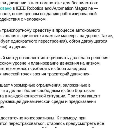
при движении в плотном потоке для беспилотного
овано
в IEEE Robotics and Automation Magazine —
нале, посвященном созданию роботизированной
одействия с человеком.
 транспортному средству в процессе автономного
ыполнять критически важные маневры на дороге. Такие,
ебует однократного перестроения), обгон движущегося
ие) и другие.
ый метод позволяет интегрировать два плана решения
соком уровне и планирование движения на низком
ает возможность избегать выбора заведомо
нической точек зрения траекторий движения.
ьшает чрезмерные ограничения, заложенные в
 что делает более свободным выбор бортовым
 в каждой конкретной ситуации. При этом акцент
кружающей динамической среды и предсказании
ия.
остаточно консервативны. К примеру, при
тся перестраховаться, стараясь предусмотреть все