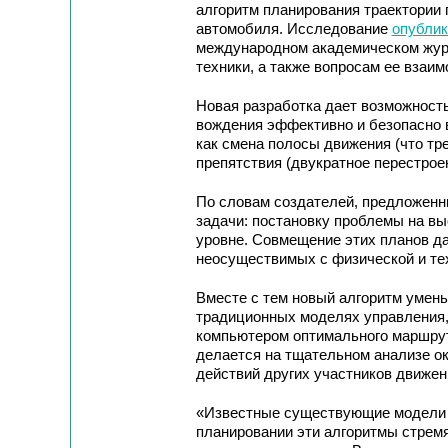
алгоритм планирования траектории 
автомобиля. Исследование
опублик
международном академическом жур
техники, а также вопросам ее взаим
Новая разработка дает возможность
вождения эффективно и безопасно в
как смена полосы движения (что тр
препятствия (двукратное перестроен
По словам создателей, предложенн
задачи: постановку проблемы на вы
уровне. Совмещение этих планов д
неосуществимых с физической и тех
Вместе с тем новый алгоритм умен
традиционных моделях управления,
компьютером оптимального маршрута
делается на тщательном анализе о
действий других участников движен
«Известные существующие модели д
планировании эти алгоритмы стремя