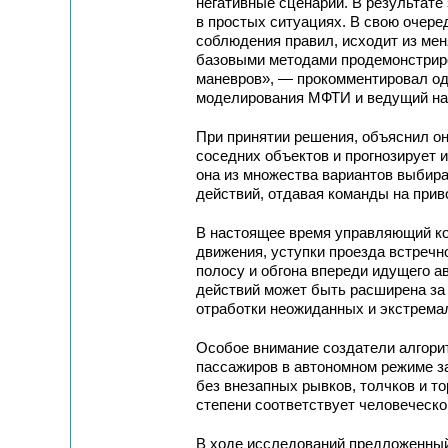
негативные сценарии. В результате 
в простых ситуациях. В свою очере
соблюдения правил, исходит из мен
базовыми методами продемонстрир
маневров», — прокомментировал оди
моделирования МФТИ и ведущий нау
При принятии решения, объяснил о
соседних объектов и прогнозирует 
она из множества вариантов выбира
действий, отдавая команды на прив
В настоящее время управляющий к
движения, уступки проезда встречн
полосу и обгона впереди идущего 
действий может быть расширена за 
отработки неожиданных и экстрема
Особое внимание создатели алгор
пассажиров в автономном режиме з
без внезапных рывков, толчков и т
степени соответствует человеческо
В ходе исследований предложенный