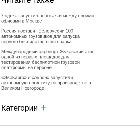
Читайте также
Яндекс запустил роботакси между своими
офисами в Москве
Россия поставит Белоруссии 100
автономных грузовиков для запуска
первого беспилотного автопарка
Международный аэропорт Жуковский стал
одной из первых площадок для
тестирования беспилотной грузовой
платформы на перроне
«ЭвоКарго» и «Акрон» запустили
автономную логистику на производстве в
Великом Новгороде
Категории
Автономный транспорт
593
Интересное о роботах
596