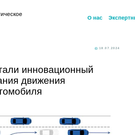
ическое
О нас
Экспертн
18.07.2024
тали инновационный
ания движения
втомобиля