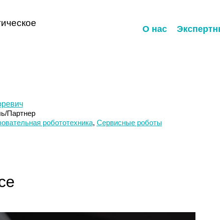
ическое
О нас
Экспертн
оревич
ль/Партнер
овательная робототехника
,
Сервисные роботы
се