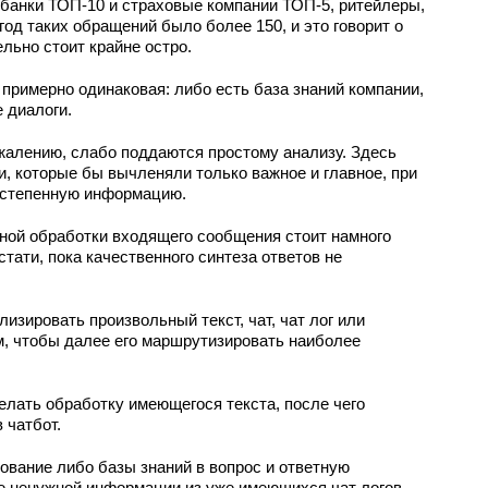
банки ТОП-10 и страховые компании ТОП-5, ритейлеры,
од таких обращений было более 150, и это говорит о
льно стоит крайне остро.
 примерно одинаковая: либо есть база знаний компании,
 диалоги.
сожалению, слабо поддаются простому анализу. Здесь
, которые бы вычленяли только важное и главное, при
остепенную информацию.
ной обработки входящего сообщения стоит намного
кстати, пока качественного синтеза ответов не
зировать произвольный текст, чат, чат лог или
, чтобы далее его маршрутизировать наиболее
лать обработку имеющегося текста, после чего
 чатбот.
ование либо базы знаний в вопрос и ответную
е ненужной информации из уже имеющихся чат логов.