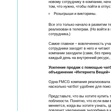
новому сотруднику в компании, нач
том, что нужно, чтобы пойти в отпуск
Розыгрыши и викторины.
Все это только начало в развитии т
реализован в телеграм. (Но войти в 
сотрудника.)
Самое главное – вовлеченность уча
сотрудники заходят в него и читают
компании заходили (сами, без прин
каждый день на внутренний ресурс,
Усиление продаж с помощью чатб
объединение «Интернета Вещей» 
Одна FMCG компания реализовала пи
насколько чатбот удобнее для поиск
Представьте, что вы хотите купить т
поблизости. Понятно, что если вам в
меняется, когда вы хотите узнать, гд
повлечет увеличения эндорфина в к