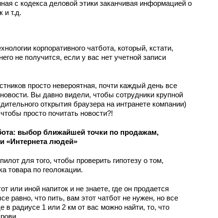
иная с кодекса деловой этики заканчивая информацией о
 и т.д.
ехнологии корпоративного чатбота, который, кстати,
него не получится, если у вас нет учетной записи
стников просто невероятная, почти каждый день все
 новости. Вы давно видели, чтобы сотрудники крупной
удительного открытия браузера на интранете компании)
 чтобы просто почитать новости?!
ота: выбор ближайшей точки по продажам,
и «Интернета людей»
лот для того, чтобы проверить гипотезу о том,
а товара по геолокации.
от или иной напиток и не знаете, где он продается
се равно, что пить, вам этот чатбот не нужен, но все
е в радиусе 1 или 2 км от вас можно найти, то, что
рови.