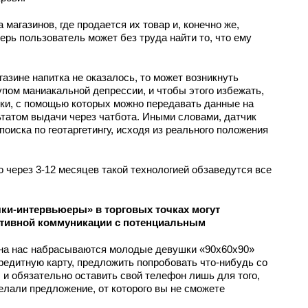
 магазинов, где продается их товар и, конечно же,
ерь пользователь может без труда найти то, что ему
газине напитка не оказалось, то может возникнуть
упом маниакальной депрессии, и чтобы этого избежать,
ки, с помощью которых можно передавать данные на
ьтатом выдачи через чатбота. Иными словами, датчик
оиска по геотаргетингу, исходя из реального положения
о через 3-12 месяцев такой технологией обзаведутся все
чки-интервьюеры» в торговых точках могут
ктивной коммуникации с потенциальным
х на нас набрасываются молодые девушки «90х60х90»
кредитную карту, предложить попробовать что-нибудь со
. и обязательно оставить свой телефон лишь для того,
лали предложение, от которого вы не сможете