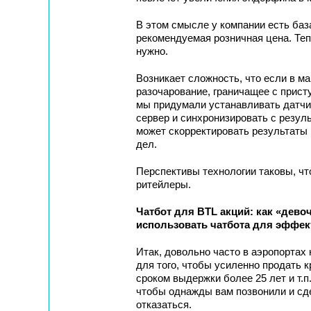
В этом смысле у компании есть база
рекомендуемая розничная цена. Теп
нужно.
Возникает сложность, что если в ма
разочарование, граничащее с прист
мы придумали устанавливать датчи
сервер и синхронизировать с резул
может скорректировать результаты п
дел.
Перспективы технологии таковы, чт
ритейлеры.
Чатбот для BTL акций: как «дево
использовать чатбота для эффе
Итак, довольно часто в аэропорта
для того, чтобы усиленно продать 
сроком выдержки более 25 лет и т.п
чтобы однажды вам позвонили и сде
отказаться.